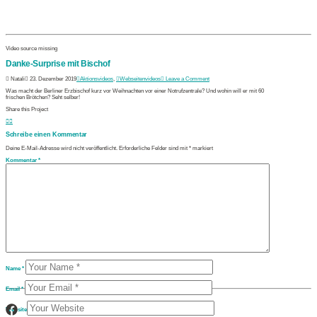
Video source missing
Danke-Surprise mit Bischof
Natali
23. Dezember 2019
Aktionsvideos
,
Webseitenvideos
Leave a Comment
Was macht der Berliner Erzbischof kurz vor Weihnachten vor einer Notrufzentrale? Und wohin will er mit 60
frischen Brötchen? Seht selber!
Share this Project
Schreibe einen Kommentar
Deine E-Mail-Adresse wird nicht veröffentlicht.
Erforderliche Felder sind mit
*
markiert
Kommentar
*
Name
*
Email
*
Website