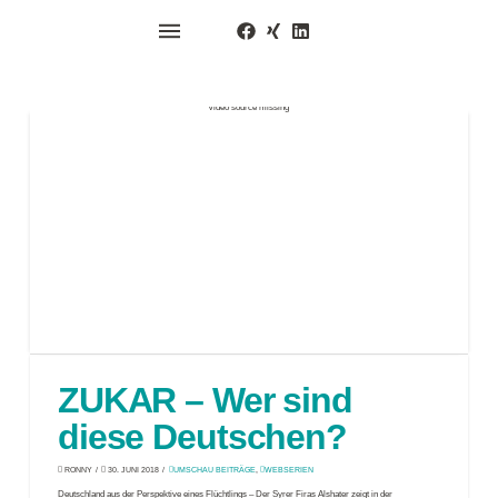
Video source missing
ZUKAR – Wer sind
diese Deutschen?
RONNY
30. JUNI 2018
UMSCHAU BEITRÄGE
,
WEBSERIEN
Deutschland aus der Perspektive eines Flüchtlings – Der Syrer Firas Alshater zeigt in der