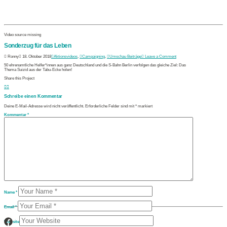
Video source missing
Sonderzug für das Leben
Ronny
18. Oktober 2018
Aktionsvideos
,
Campaigning
,
Umschau Beiträge
Leave a Comment
50 ehrenamtliche Helfer*innen aus ganz Deutschland und die S-Bahn Berlin verfolgen das gleiche Ziel: Das
Thema Suizid aus der Tabu-Ecke holen!
Share this Project
Schreibe einen Kommentar
Deine E-Mail-Adresse wird nicht veröffentlicht.
Erforderliche Felder sind mit
*
markiert
Kommentar
*
Name
*
Email
*
Website